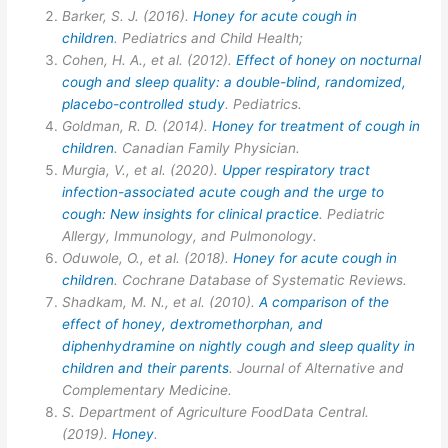
Barker, S. J. (2016).
Honey for acute cough in
children
. Pediatrics and Child Health;
Cohen, H. A., et al. (2012).
Effect of honey on nocturnal
cough and sleep quality: a double-blind, randomized,
placebo-controlled study
. Pediatrics.
Goldman, R. D. (2014).
Honey for treatment of cough in
children
. Canadian Family Physician.
Murgia, V., et al. (2020).
Upper respiratory tract
infection-associated acute cough and the urge to
cough: New insights for clinical practice
. Pediatric
Allergy, Immunology, and Pulmonology.
Oduwole, O., et al. (2018).
Honey for acute cough in
children
. Cochrane Database of Systematic Reviews.
Shadkam, M. N., et al. (2010).
A comparison of the
effect of honey, dextromethorphan, and
diphenhydramine on nightly cough and sleep quality in
children and their parents
. Journal of Alternative and
Complementary Medicine.
S. Department of Agriculture FoodData Central.
(2019).
Honey
.