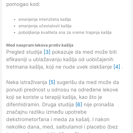
pomogao kod:
smanjenja intenziteta kašlja
smanjenja učestalosti kašlja
poboljšanja kvaliteta sna za vreme trajanja kašlja
Med naspram lekova protiv kašlja
Pregled studija
[3]
pokazuje da med može biti
efikasniji u ublažavanju kašlja od uobičajenih
tretmana kašlja, koji ne nude uvek olakšanje
[4]
.
Neka istraživanja
[5]
sugerišu da med može da
ponudi prednost u odnosu na određene lekove
koji se koriste u terapiji kašlja, kao što je
difenhidramin. Druga studija
[6]
nije pronašla
značajnu razliku između upotrebe
dekstrometorfana i meda za kašalj. I nakon
nekoliko dana, med, salbutamol i placebo (bez