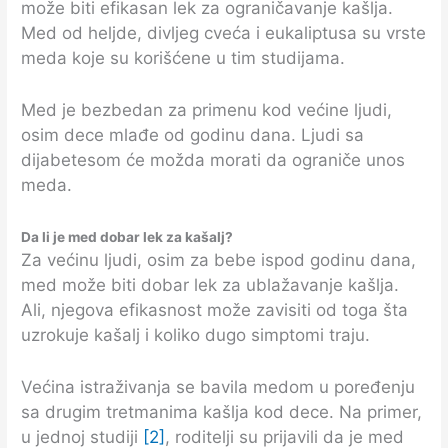
može biti efikasan lek za ograničavanje kašlja.
Med od heljde, divljeg cveća i eukaliptusa su vrste
meda koje su korišćene u tim studijama.
Med je bezbedan za primenu kod većine ljudi,
osim dece mlađe od godinu dana. Ljudi sa
dijabetesom će možda morati da ograniče unos
meda.
Da li je med dobar lek za kašalj?
Za većinu ljudi, osim za bebe ispod godinu dana,
med može biti dobar lek za ublažavanje kašlja.
Ali, njegova efikasnost može zavisiti od toga šta
uzrokuje kašalj i koliko dugo simptomi traju.
Većina istraživanja se bavila medom u poređenju
sa drugim tretmanima kašlja kod dece. Na primer,
u jednoj studiji
[2]
, roditelji su prijavili da je med