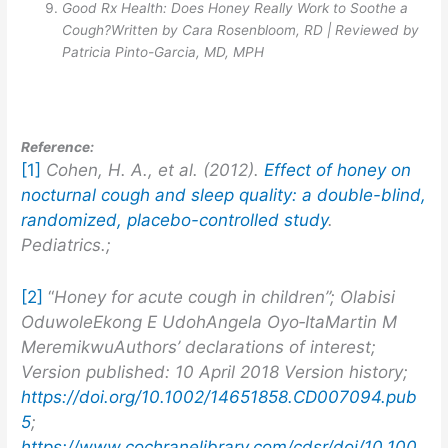
Good Rx Health: Does Honey Really Work to Soothe a
Cough?Written by Cara Rosenbloom, RD | Reviewed by
Patricia Pinto-Garcia, MD, MPH
Reference:
[1]
Cohen, H. A., et al. (2012).
Effect of honey on
nocturnal cough and sleep quality: a double-blind,
randomized, placebo-controlled study
.
Pediatrics.;
[2]
“
Honey for acute cough in children”;
Olabisi
OduwoleEkong E UdohAngela Oyo‐ItaMartin M
MeremikwuAuthors’ declarations of interest;
Version published: 10 April 2018 Version history;
https://doi.org/10.1002/14651858.CD007094.pub
5
;
https://www.cochranelibrary.com/cdsr/doi/10.100