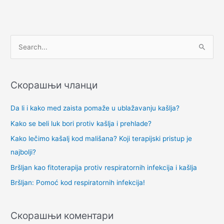
П
р
е
Скорашњи чланци
т
р
Da li i kako med zaista pomaže u ublažavanju kašlja?
а
Kako se beli luk bori protiv kašlja i prehlade?
г
Kako lečimo kašalj kod mališana? Koji terapijski pristup je
а
najbolji?
з
Bršljan kao fitoterapija protiv respiratornih infekcija i kašlja
а
Bršljan: Pomoć kod respiratornih infekcija!
:
Скорашњи коментари