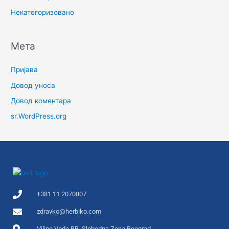
Некатегоризовано
Мета
Пријава
Довод уноса
Довод коментара
sr.WordPress.org
+381 11 2070807
zdravko@herbiko.com
Viline Vode BB, Slobodna Zona Beograd