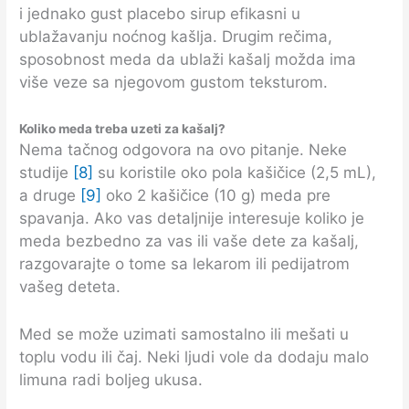
i jednako gust placebo sirup efikasni u
ublažavanju noćnog kašlja. Drugim rečima,
sposobnost meda da ublaži kašalj možda ima
više veze sa njegovom gustom teksturom.
Koliko meda treba uzeti za kašalj?
Nema tačnog odgovora na ovo pitanje. Neke
studije
[8]
su koristile oko pola kašičice (2,5 mL),
a druge
[9]
oko 2 kašičice (10 g) meda pre
spavanja. Ako vas detaljnije interesuje koliko je
meda bezbedno za vas ili vaše dete za kašalj,
razgovarajte o tome sa lekarom ili pedijatrom
vašeg deteta.
Med se može uzimati samostalno ili mešati u
toplu vodu ili čaj. Neki ljudi vole da dodaju malo
limuna radi boljeg ukusa.