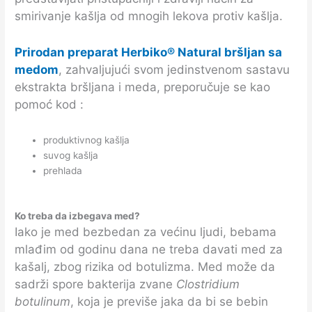
smirivanje kašlja od mnogih lekova protiv kašlja.
Prirodan preparat Herbiko® Natural bršljan sa
medom
, zahvaljujući svom jedinstvenom sastavu
ekstrakta bršljana i meda, preporučuje se kao
pomoć kod :
produktivnog kašlja
suvog kašlja
prehlada
Ko treba da izbegava med?
Iako je med bezbedan za većinu ljudi, bebama
mlađim od godinu dana ne treba davati med za
kašalj, zbog rizika od botulizma. Med može da
sadrži spore bakterija zvane
Clostridium
botulinum
, koja je previše jaka da bi se bebin