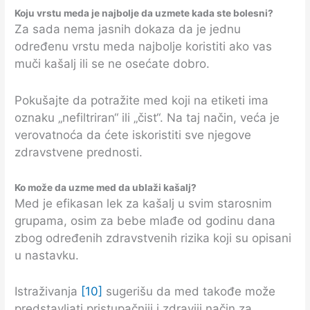
Koju vrstu meda je najbolje da uzmete kada ste bolesni?
Za sada nema jasnih dokaza da je jednu
određenu vrstu meda najbolje koristiti ako vas
muči kašalj ili se ne osećate dobro.
Pokušajte da potražite med koji na etiketi ima
oznaku „nefiltriran“ ili „čist“. Na taj način, veća je
verovatnoća da ćete iskoristiti sve njegove
zdravstvene prednosti.
Ko može da uzme med da ublaži kašalj?
Med je efikasan lek za kašalj u svim starosnim
grupama, osim za bebe mlađe od godinu dana
zbog određenih zdravstvenih rizika koji su opisani
u nastavku.
Istraživanja
[10]
sugerišu da med takođe može
predstavljati pristupačniji i zdraviji način za