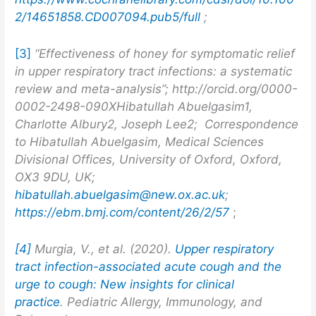
2/14651858.CD007094.pub5/full
;
[3]
“Effectiveness of honey for symptomatic relief
in upper respiratory tract infections: a systematic
review and meta-analysis”; http://orcid.org/0000-
0002-2498-090XHibatullah Abuelgasim1,
Charlotte Albury2, Joseph Lee2;
Correspondence
to Hibatullah Abuelgasim, Medical Sciences
Divisional Offices, University of Oxford, Oxford,
OX3 9DU, UK;
hibatullah.abuelgasim@new.ox.ac.uk
;
https://ebm.bmj.com/content/26/2/57
;
[4]
Murgia, V., et al. (2020).
Upper respiratory
tract infection-associated acute cough and the
urge to cough: New insights for clinical
practice
. Pediatric Allergy, Immunology, and