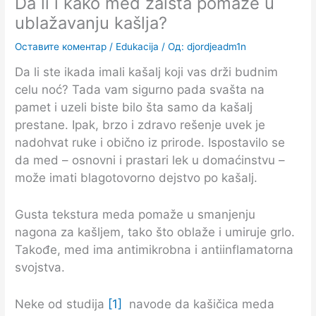
Da li i kako med zaista pomaže u
ublažavanju kašlja?
Оставите коментар
/
Edukacija
/ Од:
djordjeadm1n
Da li ste ikada imali kašalj koji vas drži budnim
celu noć? Tada vam sigurno pada svašta na
pamet i uzeli biste bilo šta samo da kašalj
prestane. Ipak, brzo i zdravo rešenje uvek je
nadohvat ruke i obično iz prirode. Ispostavilo se
da med – osnovni i prastari lek u domaćinstvu –
može imati blagotovorno dejstvo po kašalj.
Gusta tekstura meda pomaže u smanjenju
nagona za kašljem, tako što oblaže i umiruje grlo.
Takođe, med ima antimikrobna i antiinflamatorna
svojstva.
Neke od studija
[1]
navode da kašičica meda