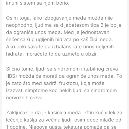
imuni sistem sa njom borio.
Osim toga, iako izbegavanje meda možda nije
neophodno, ljudima sa dijabetesom tipa 2 je bolje
da ograniče unos meda. Med je jednostavan
šećer sa 6 g ugljenih hidrata po kašičici meda.
Ako pokušavate da izbalansirate unos ugljenih
hidrata, moraćete to da uzmete u obzir.
Slično tome, ljudi sa sindromom iritabilnog creva
(IBS) možda će morati da ograniče unos meda. To
je zato što med sadrži fruktozu, koja može
izazvati simptome kod nekih ljudi sa sindromom
nervoznih creva.
Zaključak je da je kašičica meda jeftin kućni lek za
lečenje kašlja za većinu ljudi, osim dece mlađe od
1 godine. Njegova gusta tekstura pomaže da se