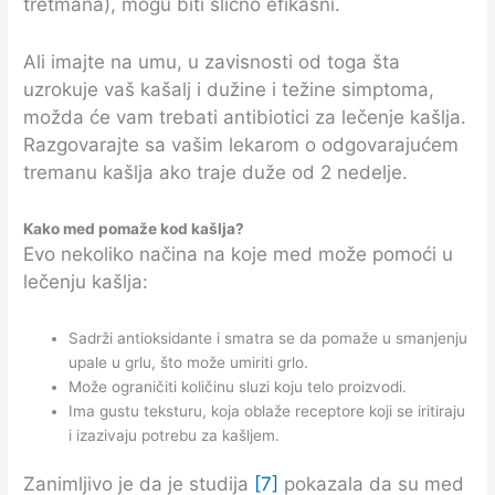
tretmana), mogu biti slično efikasni.
Ali imajte na umu, u zavisnosti od toga šta
uzrokuje vaš kašalj i dužine i težine simptoma,
možda će vam trebati antibiotici za lečenje kašlja.
Razgovarajte sa vašim lekarom o odgovarajućem
tremanu kašlja ako traje duže od 2 nedelje.
Kako med pomaže kod kašlja?
Evo nekoliko načina na koje med može pomoći u
lečenju kašlja:
Sadrži antioksidante i smatra se da pomaže u smanjenju
upale u grlu, što može umiriti grlo.
Može ograničiti količinu sluzi koju telo proizvodi.
Ima gustu teksturu, koja oblaže receptore koji se iritiraju
i izazivaju potrebu za kašljem.
Zanimljivo je da je studija
[7]
pokazala da su med