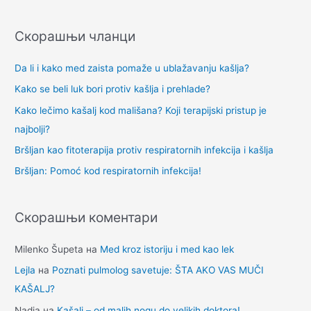
р
е
Скорашњи чланци
т
р
Da li i kako med zaista pomaže u ublažavanju kašlja?
а
Kako se beli luk bori protiv kašlja i prehlade?
г
Kako lečimo kašalj kod mališana? Koji terapijski pristup je
а
najbolji?
з
Bršljan kao fitoterapija protiv respiratornih infekcija i kašlja
а
Bršljan: Pomoć kod respiratornih infekcija!
:
Скорашњи коментари
Milenko Šupeta
на
Med kroz istoriju i med kao lek
Lejla
на
Poznati pulmolog savetuje: ŠTA AKO VAS MUČI
KAŠALJ?
Nadja
на
Kašalj – od malih nogu do velikih doktora!