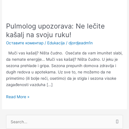
Pulmolog upozorava: Ne lečite
kašalj na svoju ruku!
Оставите коментар
/
Edukacija
/
djordjeadm1n
Muči vas kašalj? Ništa čudno. Osećate da vam imunitet slabi,
da nemate energije… Muči vas kašalj? Ništa čudno. U jeku je
sezona prehlade i gripa. Sezona prepunih domova zdravlja i
dugih redova u apotekama. Uz sve to, ne možemo da ne
primetimo (ili bolje reći, osetimo) da je stigla i sezona visoke
zagađenosti vazduha […]
Read More »
П