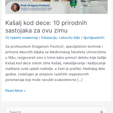
Kašalj kod dece: 10 prirodnih
sastojaka za ovu zimu
Оставите коментар
/
Edukacija
,
Lekovito bilje
/
djordjeadm1n
Sa profesorkom Draganom Pavlović, specijalistom kontrole i
primene lekovitih biljaka sa Medicinskog fakulteta Univerziteta
u Nišu, razgovarali smo o tome kako pomoći detetu koje kašlje.
Kašalj kod dece tokom zime Kašalj, nakašljavanje i kašljucanje
mališana uvek uplaši roditelje, a čest je pratilac hladnijeg dela
godine. Uobičajen je simptom različitih respiratornih
poremećaja koji može narušiti svakodnevne […]
Read More »