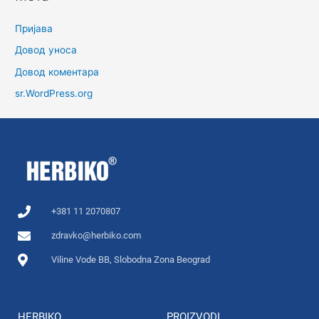
Пријава
Довод уноса
Довод коментара
sr.WordPress.org
+381 11 2070807
zdravko@herbiko.com
Viline Vode BB, Slobodna Zona Beograd
HERBIKO
PROIZVODI