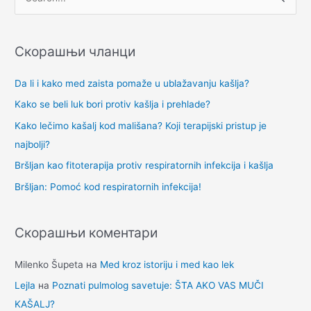
П
р
е
Скорашњи чланци
т
р
Da li i kako med zaista pomaže u ublažavanju kašlja?
а
Kako se beli luk bori protiv kašlja i prehlade?
г
Kako lečimo kašalj kod mališana? Koji terapijski pristup je
а
najbolji?
з
Bršljan kao fitoterapija protiv respiratornih infekcija i kašlja
а
Bršljan: Pomoć kod respiratornih infekcija!
:
Скорашњи коментари
Milenko Šupeta
на
Med kroz istoriju i med kao lek
Lejla
на
Poznati pulmolog savetuje: ŠTA AKO VAS MUČI
KAŠALJ?