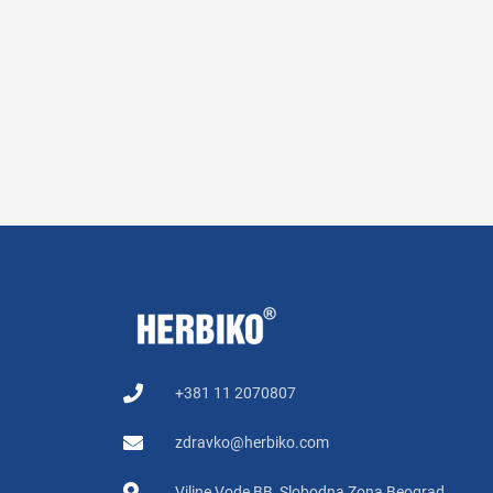
+381 11 2070807
zdravko@herbiko.com
Viline Vode BB, Slobodna Zona Beograd