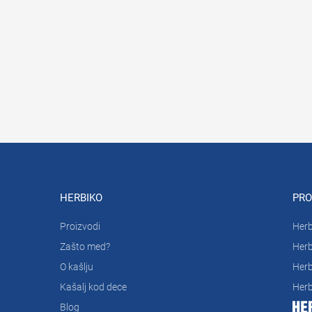
HERBIKO
PRO
Proizvodi
Herb
Zašto med?
Herb
O kašlju
Herb
Kašalj kod dece
Herb
Blog