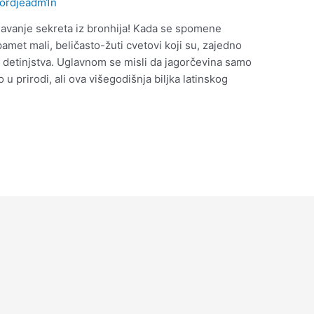
jordjeadm1n
ljavanje sekreta iz bronhija! Kada se spomene
amet mali, beličasto-žuti cvetovi koji su, zajedno
 detinjstva. Uglavnom se misli da jagorčevina samo
o u prirodi, ali ova višegodišnja biljka latinskog