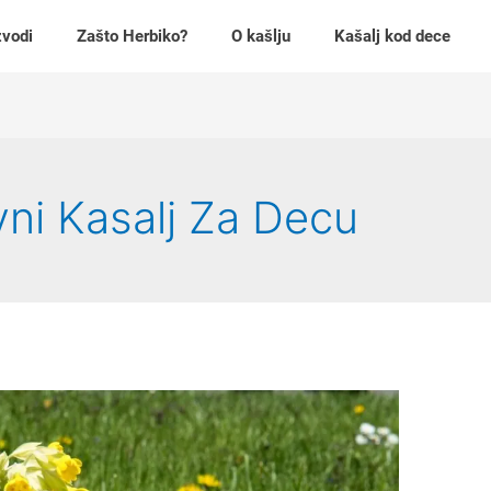
zvodi
Zašto Herbiko?
O kašlju
Kašalj kod dece
vni Kasalj Za Decu