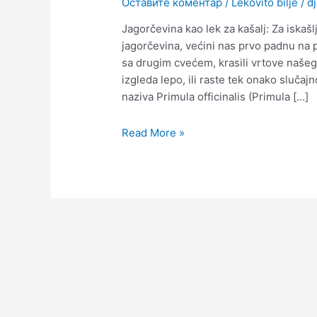
Оставите коментар
/
Lekovito bilje
/
d
Jagorčevina kao lek za kašalj: Za iskaš
jagorčevina, većini nas prvo padnu na p
sa drugim cvećem, krasili vrtove našeg
izgleda lepo, ili raste tek onako slučajn
naziva Primula officinalis (Primula […]
Read More »