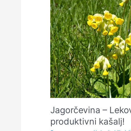
Jagorčevina – Lekovi
produktivni kašalj!