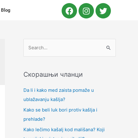
Blog
Скорашњи чланци
Da li i kako med zaista pomaže u
ublažavanju kašlja?
Kako se beli luk bori protiv kašlja i
prehlade?
Kako lečimo kašalj kod mališana? Koji