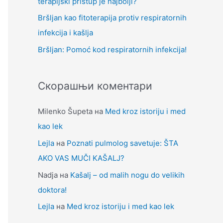
terapijski pristup je najbolji?
Bršljan kao fitoterapija protiv respiratornih
infekcija i kašlja
Bršljan: Pomoć kod respiratornih infekcija!
Скорашњи коментари
Milenko Šupeta
на
Med kroz istoriju i med
kao lek
Lejla
на
Poznati pulmolog savetuje: ŠTA
AKO VAS MUČI KAŠALJ?
Nadja
на
Kašalj – od malih nogu do velikih
doktora!
Lejla
на
Med kroz istoriju i med kao lek