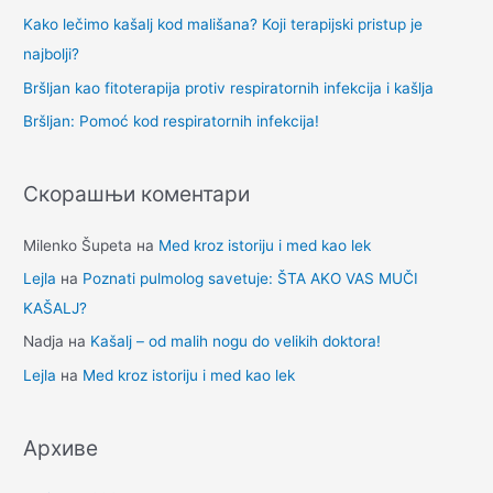
г
Kako lečimo kašalj kod mališana? Koji terapijski pristup je
а
najbolji?
з
Bršljan kao fitoterapija protiv respiratornih infekcija i kašlja
а
Bršljan: Pomoć kod respiratornih infekcija!
:
Скорашњи коментари
Milenko Šupeta
на
Med kroz istoriju i med kao lek
Lejla
на
Poznati pulmolog savetuje: ŠTA AKO VAS MUČI
KAŠALJ?
Nadja
на
Kašalj – od malih nogu do velikih doktora!
Lejla
на
Med kroz istoriju i med kao lek
Архиве