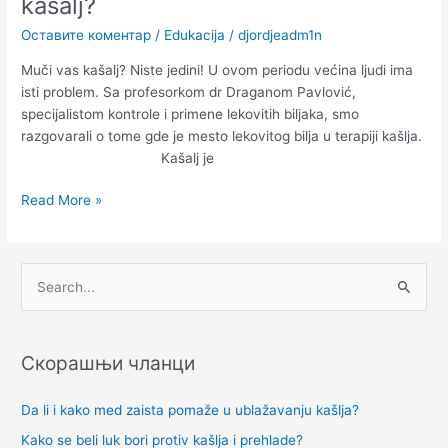
kašalj?
Оставите коментар
/
Edukacija
/
djordjeadm1n
Muči vas kašalj? Niste jedini! U ovom periodu većina ljudi ima
isti problem. Sa profesorkom dr Draganom Pavlović,
specijalistom kontrole i primene lekovitih biljaka, smo
razgovarali o tome gde je mesto lekovitog bilja u terapiji kašlja.
Kašalj je
Read More »
П
р
е
Скорашњи чланци
т
р
Da li i kako med zaista pomaže u ublažavanju kašlja?
а
Kako se beli luk bori protiv kašlja i prehlade?