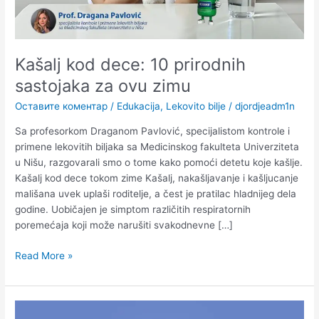
Kašalj kod dece: 10 prirodnih
sastojaka za ovu zimu
Оставите коментар
/
Edukacija
,
Lekovito bilje
/
djordjeadm1n
Sa profesorkom Draganom Pavlović, specijalistom kontrole i
primene lekovitih biljaka sa Medicinskog fakulteta Univerziteta
u Nišu, razgovarali smo o tome kako pomoći detetu koje kašlje.
Kašalj kod dece tokom zime Kašalj, nakašljavanje i kašljucanje
mališana uvek uplaši roditelje, a čest je pratilac hladnijeg dela
godine. Uobičajen je simptom različitih respiratornih
poremećaja koji može narušiti svakodnevne […]
Read More »
Šta