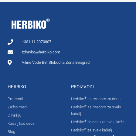
+381 11 2070807
zdravko@herbiko.com
Viline Vode BB, Slobodna Zona Beograd
HERBIKO
PROIZVODI
®
Proizvodi
Herbiko
sa medom za decu
®
Zašto med?
Herbiko
sa medom za svaki
kašalj
O kašlju
®
Herbiko
za decu za svaki kašalj
Kašalj kod dece
®
Herbiko
za svaki kašalj
Blog