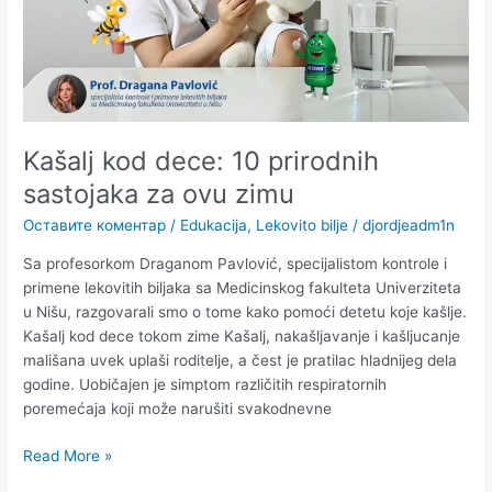
ovu
zimu
Kašalj kod dece: 10 prirodnih
sastojaka za ovu zimu
Оставите коментар
/
Edukacija
,
Lekovito bilje
/
djordjeadm1n
Sa profesorkom Draganom Pavlović, specijalistom kontrole i
primene lekovitih biljaka sa Medicinskog fakulteta Univerziteta
u Nišu, razgovarali smo o tome kako pomoći detetu koje kašlje.
Kašalj kod dece tokom zime Kašalj, nakašljavanje i kašljucanje
mališana uvek uplaši roditelje, a čest je pratilac hladnijeg dela
godine. Uobičajen je simptom različitih respiratornih
poremećaja koji može narušiti svakodnevne
Read More »