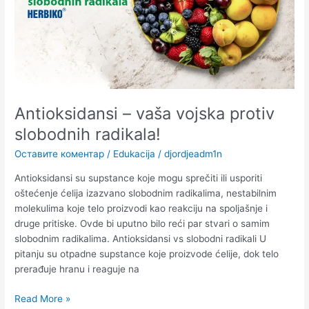
radikala!
Antioksidansi – vaša vojska protiv
slobodnih radikala!
Оставите коментар
/
Edukacija
/
djordjeadm1n
Antioksidansi su supstance koje mogu sprečiti ili usporiti
oštećenje ćelija izazvano slobodnim radikalima, nestabilnim
molekulima koje telo proizvodi kao reakciju na spoljašnje i
druge pritiske. Ovde bi uputno bilo reći par stvari o samim
slobodnim radikalima. Antioksidansi vs slobodni radikali U
pitanju su otpadne supstance koje proizvode ćelije, dok telo
prerađuje hranu i reaguje na
Read More »