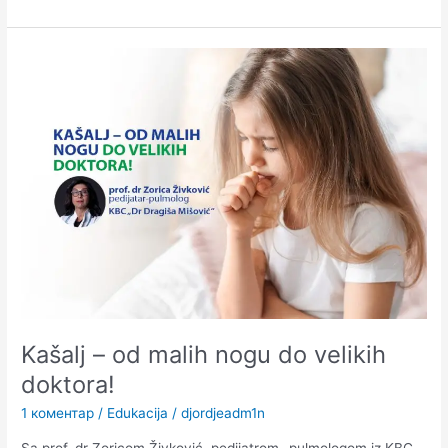
Kašalj
–
od
malih
nogu
do
velikih
doktora!
Kašalj – od malih nogu do velikih
doktora!
1 коментар
/
Edukacija
/
djordjeadm1n
Sa prof. dr Zoricom Živković, pedijatrom -pulmologom iz KBC