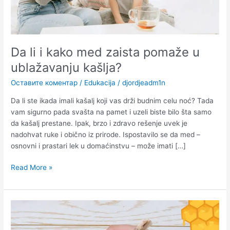
kašlja?
Da li i kako med zaista pomaže u
ublažavanju kašlja?
Оставите коментар
/
Edukacija
/
djordjeadm1n
Da li ste ikada imali kašalj koji vas drži budnim celu noć? Tada
vam sigurno pada svašta na pamet i uzeli biste bilo šta samo
da kašalj prestane. Ipak, brzo i zdravo rešenje uvek je
nadohvat ruke i obično iz prirode. Ispostavilo se da med –
osnovni i prastari lek u domaćinstvu – može imati […]
Read More »
Kako
se
beli