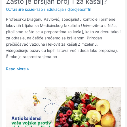
Zašto je bršljan broj 1 za kašalj?
Оставите коментар
/
Edukacija
/
djordjeadm1n
Profesorku Draganu Pavlović, specijalistu kontrole i primene
lekovitih biljaka sa Medicinskog fakulteta Univerziteta u Nišu,
pitali smo zašto se u preparatima za kašalj, kako za decu tako i
za odrasle, najčešće srećemo sa bršljanom. Prirodan
prečišćavač vazduha i lekovit za kašalj Zimzelenu,
višegodišnju puzavicu lepih listova već i deca lako prepoznaju.
Široko je rasprostranjena po
Read More »
Antioksidansi
–
vaša
vojska
protiv
slobodnih