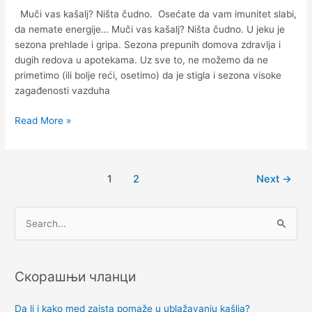
Muči vas kašalj? Ništa čudno. Osećate da vam imunitet slabi,
da nemate energije… Muči vas kašalj? Ništa čudno. U jeku je
sezona prehlade i gripa. Sezona prepunih domova zdravlja i
dugih redova u apotekama. Uz sve to, ne možemo da ne
primetimo (ili bolje reći, osetimo) da je stigla i sezona visoke
zagađenosti vazduha
Read More »
1
2
Next
→
П
р
е
Скорашњи чланци
т
р
Da li i kako med zaista pomaže u ublažavanju kašlja?