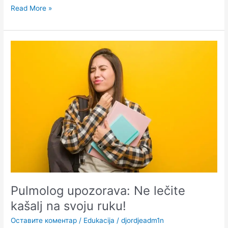
Read More »
Pulmolog
upozorava:
Ne
lečite
kašalj
na
svoju
ruku!
Pulmolog upozorava: Ne lečite
kašalj na svoju ruku!
Оставите коментар
/
Edukacija
/
djordjeadm1n