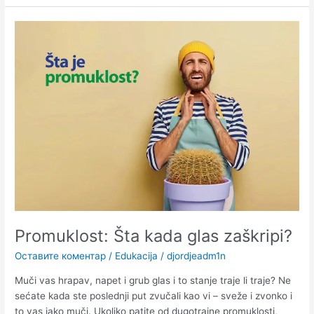
Promuklost:
Šta
kada
glas
zaškripi?
Promuklost: Šta kada glas zaškripi?
Оставите коментар
/
Edukacija
/
djordjeadm1n
Muči vas hrapav, napet i grub glas i to stanje traje li traje? Ne
sećate kada ste poslednji put zvučali kao vi – sveže i zvonko i
to vas jako muči. Ukoliko patite od dugotrajne promuklosti,