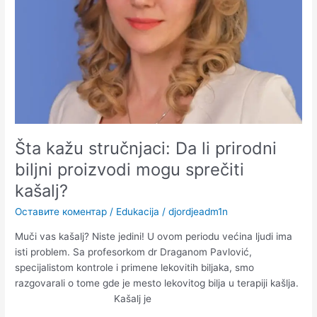
kašalj?
Šta kažu stručnjaci: Da li prirodni
biljni proizvodi mogu sprečiti
kašalj?
Оставите коментар
/
Edukacija
/
djordjeadm1n
Muči vas kašalj? Niste jedini! U ovom periodu većina ljudi ima
isti problem. Sa profesorkom dr Draganom Pavlović,
specijalistom kontrole i primene lekovitih biljaka, smo
razgovarali o tome gde je mesto lekovitog bilja u terapiji kašlja.
Kašalj je