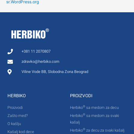
sr.WordPress.org
+381 11 2070807
zdravko@herbiko.com
Viline Vode BB, Slobodna Zona Beograd
HERBIKO
PROIZVODI
®
Proizvodi
Herbiko
sa medom za decu
®
Zašto med?
Herbiko
sa medom za svaki
kašalj
O kašlju
®
Herbiko
za decu za svaki kašalj
Kašalj kod dece