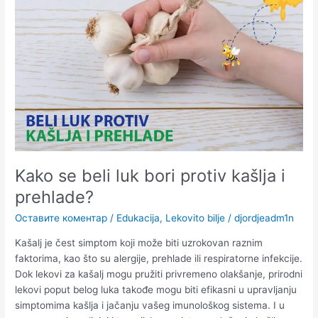
luk
bori
protiv
kašlja
i
prehlade?
Kako se beli luk bori protiv kašlja i
prehlade?
Оставите коментар
/
Edukacija
,
Lekovito bilje
/
djordjeadm1n
Kašalj je čest simptom koji može biti uzrokovan raznim
faktorima, kao što su alergije, prehlade ili respiratorne infekcije.
Dok lekovi za kašalj mogu pružiti privremeno olakšanje, prirodni
lekovi poput belog luka takođe mogu biti efikasni u upravljanju
simptomima kašlja i jačanju vašeg imunološkog sistema. I u