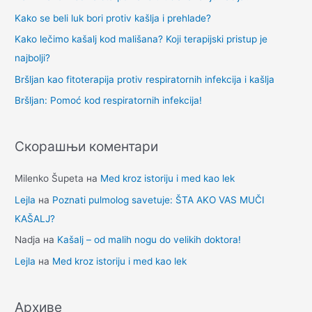
а
Kako se beli luk bori protiv kašlja i prehlade?
г
Kako lečimo kašalj kod mališana? Koji terapijski pristup je
а
najbolji?
з
Bršljan kao fitoterapija protiv respiratornih infekcija i kašlja
а
Bršljan: Pomoć kod respiratornih infekcija!
:
Скорашњи коментари
Milenko Šupeta
на
Med kroz istoriju i med kao lek
Lejla
на
Poznati pulmolog savetuje: ŠTA AKO VAS MUČI
KAŠALJ?
Nadja
на
Kašalj – od malih nogu do velikih doktora!
Lejla
на
Med kroz istoriju i med kao lek
Архиве