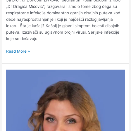
„Dr Dragiša Mišović“, razgovarali smo o tome zbog čega su
respiratorne infekcije dominantno gornjih disajnih puteva kod
dece najrasprostranjenije i koji je najčešći razlog javljanja
lekaru. Šta je kašalj? Kašalj je glavni simptom bolesti disajnih
puteva. Izazivači su uglavnom brojni virusi. Serijske infekcije
koje se dešavaju
Read More »
Šta
kažu
stručnjaci:
Da
li
prirodni
biljni
proizvodi
mogu
sprečiti