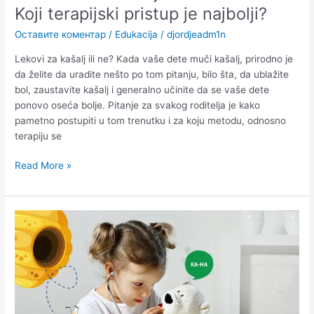
Koji terapijski pristup je najbolji?
Оставите коментар
/
Edukacija
/
djordjeadm1n
Lekovi za kašalj ili ne? Kada vaše dete muči kašalj, prirodno je
da želite da uradite nešto po tom pitanju, bilo šta, da ublažite
bol, zaustavite kašalj i generalno učinite da se vaše dete
ponovo oseća bolje. Pitanje za svakog roditelja je kako
pametno postupiti u tom trenutku i za koju metodu, odnosno
terapiju se
Read More »
Kašalj
kod
dece:
10
prirodnih
sastojaka
za