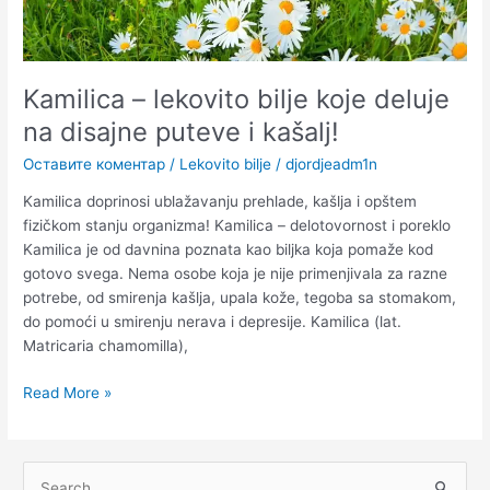
i
kašalj!
Kamilica – lekovito bilje koje deluje
na disajne puteve i kašalj!
Оставите коментар
/
Lekovito bilje
/
djordjeadm1n
Kamilica doprinosi ublažavanju prehlade, kašlja i opštem
fizičkom stanju organizma! Kamilica – delotovornost i poreklo
Kamilica je od davnina poznata kao biljka koja pomaže kod
gotovo svega. Nema osobe koja je nije primenjivala za razne
potrebe, od smirenja kašlja, upala kože, tegoba sa stomakom,
do pomoći u smirenju nerava i depresije. Kamilica (lat.
Matricaria chamomilla),
Read More »