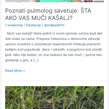
Poznati pulmolog savetuje: ŠTA
AKO VAS MUČI KAŠALJ?
1 коментар
/
Edukacija
/
djordjeadm1n
Muči vas kašalj? Niste jedini! U ovom periodu većina ljudi deli
iste muke sa vama. Prepune čekaonice u domovima zdravlja
upravo svedoče o učestalosti respiratornih infekcija praćenih
kašljem kod populacije dece i odraslih, a pogotovo kod starijih
ljudi. Iako nije bolest, on zna bolesno da nas muči – počne kao
grebanje u grlu, a […]
Read More »
Bokvica
–
lekovito
bilje