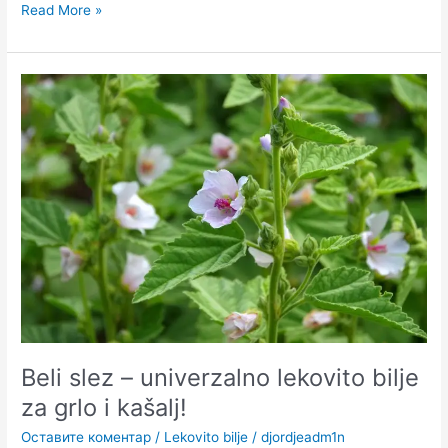
Read More »
Beli
slez
–
univerzalno
lekovito
bilje
za
grlo
i
kašalj!
Beli slez – univerzalno lekovito bilje
za grlo i kašalj!
Оставите коментар
/
Lekovito bilje
/
djordjeadm1n