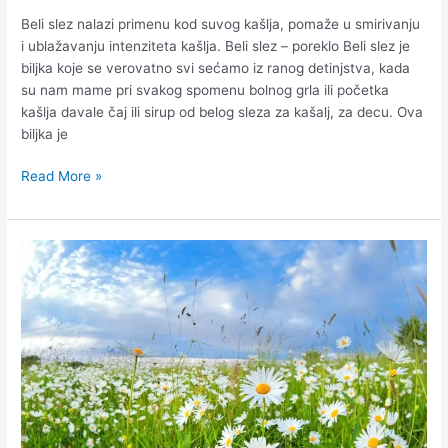
Beli slez nalazi primenu kod suvog kašlja, pomaže u smirivanju
i ublažavanju intenziteta kašlja. Beli slez – poreklo Beli slez je
biljka koje se verovatno svi sećamo iz ranog detinjstva, kada
su nam mame pri svakog spomenu bolnog grla ili početka
kašlja davale čaj ili sirup od belog sleza za kašalj, za decu. Ova
biljka je
Read More »
Kamilica
–
lekovito
bilje
koje
deluje
na
disajne
puteve