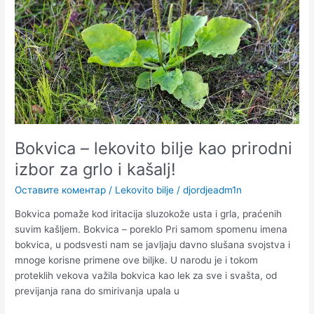
kao
prirodni
izbor
za
grlo
i
kašalj!
Bokvica – lekovito bilje kao prirodni
izbor za grlo i kašalj!
Оставите коментар
/
Lekovito bilje
/
djordjeadm1n
Bokvica pomaže kod iritacija sluzokože usta i grla, praćenih
suvim kašljem. Bokvica – poreklo Pri samom spomenu imena
bokvica, u podsvesti nam se javljaju davno slušana svojstva i
mnoge korisne primene ove biljke. U narodu je i tokom
proteklih vekova važila bokvica kao lek za sve i svašta, od
previjanja rana do smirivanja upala u