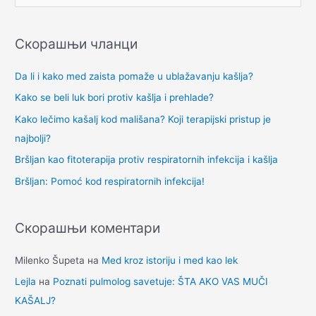
р
е
Скорашњи чланци
т
р
Da li i kako med zaista pomaže u ublažavanju kašlja?
а
Kako se beli luk bori protiv kašlja i prehlade?
г
Kako lečimo kašalj kod mališana? Koji terapijski pristup je
а
najbolji?
з
Bršljan kao fitoterapija protiv respiratornih infekcija i kašlja
а
Bršljan: Pomoć kod respiratornih infekcija!
:
Скорашњи коментари
Milenko Šupeta
на
Med kroz istoriju i med kao lek
Lejla
на
Poznati pulmolog savetuje: ŠTA AKO VAS MUČI
KAŠALJ?