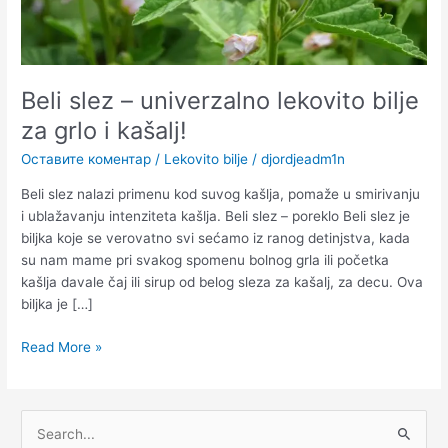
kašalj!
Beli slez – univerzalno lekovito bilje
za grlo i kašalj!
Оставите коментар
/
Lekovito bilje
/
djordjeadm1n
Beli slez nalazi primenu kod suvog kašlja, pomaže u smirivanju
i ublažavanju intenziteta kašlja. Beli slez – poreklo Beli slez je
biljka koje se verovatno svi sećamo iz ranog detinjstva, kada
su nam mame pri svakog spomenu bolnog grla ili početka
kašlja davale čaj ili sirup od belog sleza za kašalj, za decu. Ova
biljka je […]
Read More »
П