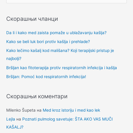
р
е
Скорашњи чланци
т
р
Da li i kako med zaista pomaže u ublažavanju kašlja?
а
Kako se beli luk bori protiv kašlja i prehlade?
г
Kako lečimo kašalj kod mališana? Koji terapijski pristup je
а
najbolji?
з
Bršljan kao fitoterapija protiv respiratornih infekcija i kašlja
а
Bršljan: Pomoć kod respiratornih infekcija!
:
Скорашњи коментари
Milenko Šupeta
на
Med kroz istoriju i med kao lek
Lejla
на
Poznati pulmolog savetuje: ŠTA AKO VAS MUČI
KAŠALJ?