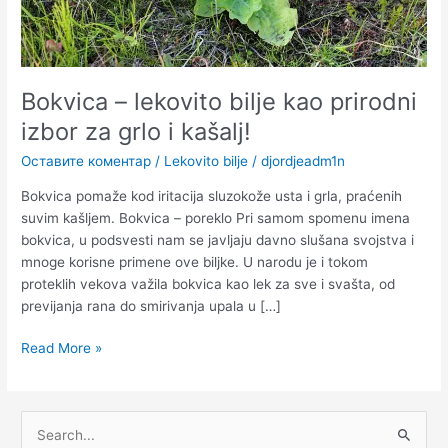
i
kašalj!
Bokvica – lekovito bilje kao prirodni
izbor za grlo i kašalj!
Оставите коментар
/
Lekovito bilje
/
djordjeadm1n
Bokvica pomaže kod iritacija sluzokože usta i grla, praćenih
suvim kašljem. Bokvica – poreklo Pri samom spomenu imena
bokvica, u podsvesti nam se javljaju davno slušana svojstva i
mnoge korisne primene ove biljke. U narodu je i tokom
proteklih vekova važila bokvica kao lek za sve i svašta, od
previjanja rana do smirivanja upala u […]
Read More »
П