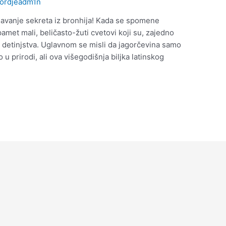
jordjeadm1n
ljavanje sekreta iz bronhija! Kada se spomene
amet mali, beličasto-žuti cvetovi koji su, zajedno
 detinjstva. Uglavnom se misli da jagorčevina samo
o u prirodi, ali ova višegodišnja biljka latinskog