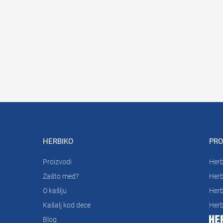
HERBIKO
PRO
Proizvodi
Herb
Zašto med?
Herb
O kašlju
Herb
Kašalj kod dece
Herb
Blog