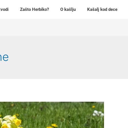
zvodi
Zašto Herbiko?
O kašlju
Kašalj kod dece
ne