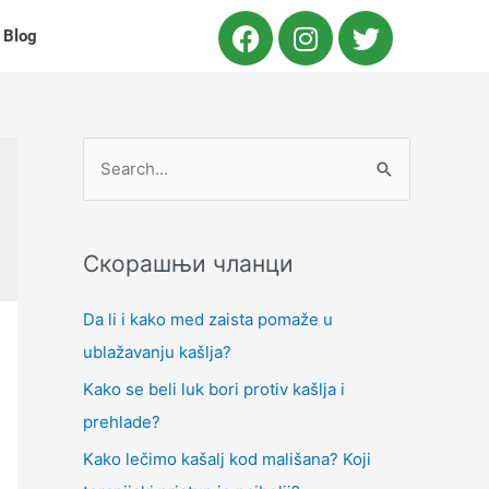
Blog
Скорашњи чланци
Da li i kako med zaista pomaže u
ublažavanju kašlja?
Kako se beli luk bori protiv kašlja i
prehlade?
Kako lečimo kašalj kod mališana? Koji