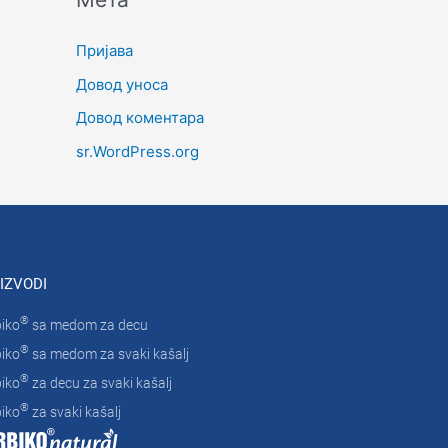
Пријава
Довод уноса
Довод коментара
sr.WordPress.org
IZVODI
®
iko
sa medom za decu
®
iko
sa medom za svaki kašalj
®
iko
za decu za svaki kašalj
®
iko
za svaki kašalj