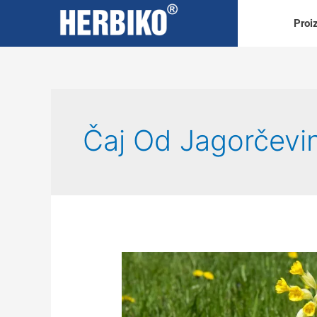
Proi
Čaj Od Jagorčevi