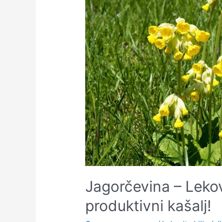
Jagorčevina – Lekovi
produktivni kašalj!