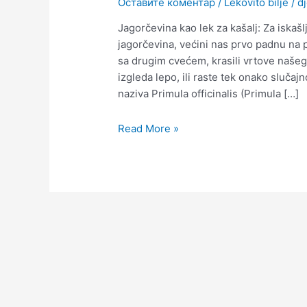
Оставите коментар
/
Lekovito bilje
/
d
Jagorčevina kao lek za kašalj: Za iskaš
jagorčevina, većini nas prvo padnu na p
sa drugim cvećem, krasili vrtove našeg
izgleda lepo, ili raste tek onako slučajn
naziva Primula officinalis (Primula […]
Read More »