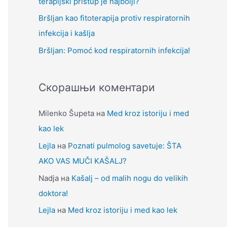
terapijski pristup je najbolji?
Bršljan kao fitoterapija protiv respiratornih
infekcija i kašlja
Bršljan: Pomoć kod respiratornih infekcija!
Скорашњи коментари
Milenko Šupeta
на
Med kroz istoriju i med
kao lek
Lejla
на
Poznati pulmolog savetuje: ŠTA
AKO VAS MUČI KAŠALJ?
Nadja
на
Kašalj – od malih nogu do velikih
doktora!
Lejla
на
Med kroz istoriju i med kao lek