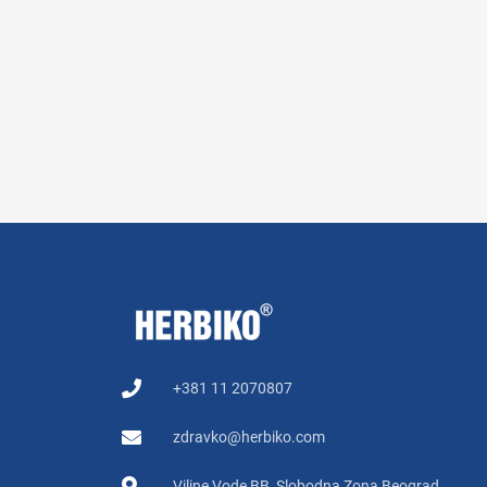
+381 11 2070807
zdravko@herbiko.com
Viline Vode BB, Slobodna Zona Beograd