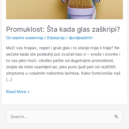
Promuklost: Šta kada glas zaškripi?
Оставите коментар
/
Edukacija
/
djordjeadm1n
Muči vas hrapav, napet i grub glas i to stanje traje li traje? Ne
sećate kada ste poslednji put zvučali kao vi – sveže i zvonko i
to vas jako muči. Ukoliko patite od dugotrajne promuklosti,
znajte da niste usamljeni jer, jako puno ljudi pati od različitih
simptoma u vokalnim naborima larinksa. Kako funkcioniše naš
[…]
Read More »
П
р