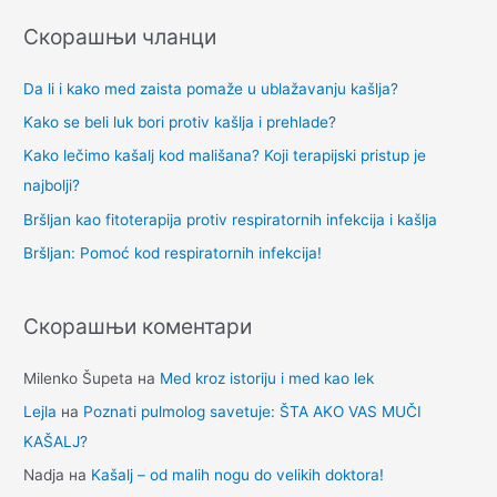
е
Скорашњи чланци
т
р
Da li i kako med zaista pomaže u ublažavanju kašlja?
а
Kako se beli luk bori protiv kašlja i prehlade?
г
Kako lečimo kašalj kod mališana? Koji terapijski pristup je
а
najbolji?
з
Bršljan kao fitoterapija protiv respiratornih infekcija i kašlja
а
Bršljan: Pomoć kod respiratornih infekcija!
:
Скорашњи коментари
Milenko Šupeta
на
Med kroz istoriju i med kao lek
Lejla
на
Poznati pulmolog savetuje: ŠTA AKO VAS MUČI
KAŠALJ?
Nadja
на
Kašalj – od malih nogu do velikih doktora!