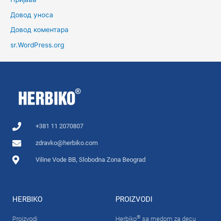
Довод уноса
Довод коментара
sr.WordPress.org
+381 11 2070807
zdravko@herbiko.com
Viline Vode BB, Slobodna Zona Beograd
HERBIKO
PROIZVODI
®
Proizvodi
Herbiko
sa medom za decu