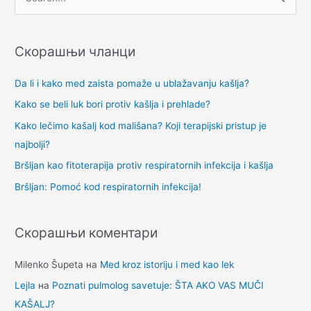
П
р
е
Скорашњи чланци
т
р
Da li i kako med zaista pomaže u ublažavanju kašlja?
а
Kako se beli luk bori protiv kašlja i prehlade?
г
Kako lečimo kašalj kod mališana? Koji terapijski pristup je
а
najbolji?
з
Bršljan kao fitoterapija protiv respiratornih infekcija i kašlja
а
Bršljan: Pomoć kod respiratornih infekcija!
:
Скорашњи коментари
Milenko Šupeta
на
Med kroz istoriju i med kao lek
Lejla
на
Poznati pulmolog savetuje: ŠTA AKO VAS MUČI
KAŠALJ?