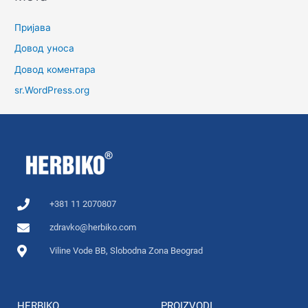
Пријава
Довод уноса
Довод коментара
sr.WordPress.org
+381 11 2070807
zdravko@herbiko.com
Viline Vode BB, Slobodna Zona Beograd
HERBIKO
PROIZVODI