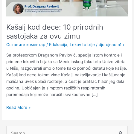
Kašalj kod dece: 10 prirodnih
sastojaka za ovu zimu
Оставите коментар
/
Edukacija
,
Lekovito bilje
/
djordjeadm1n
Sa profesorkom Draganom Pavlović, specijalistom kontrole i
primene lekovitih biljaka sa Medicinskog fakulteta Univerziteta
u Nišu, razgovarali smo o tome kako pomoći detetu koje kašlje.
Kašalj kod dece tokom zime Kašalj, nakašljavanje i kašljucanje
mališana uvek uplaši roditelje, a čest je pratilac hladnijeg dela
godine. Uobičajen je simptom različitih respiratornih
poremećaja koji može narušiti svakodnevne […]
Read More »