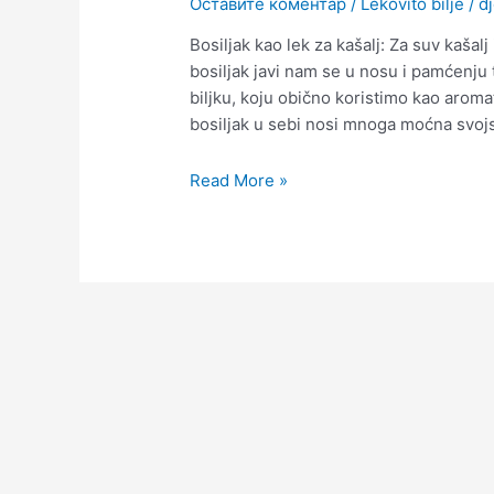
Оставите коментар
/
Lekovito bilje
/
d
Bosiljak kao lek za kašalj: Za suv kašalj
bosiljak javi nam se u nosu i pamćenju t
biljku, koju obično koristimo kao aroma
bosiljak u sebi nosi mnoga moćna svojst
Read More »