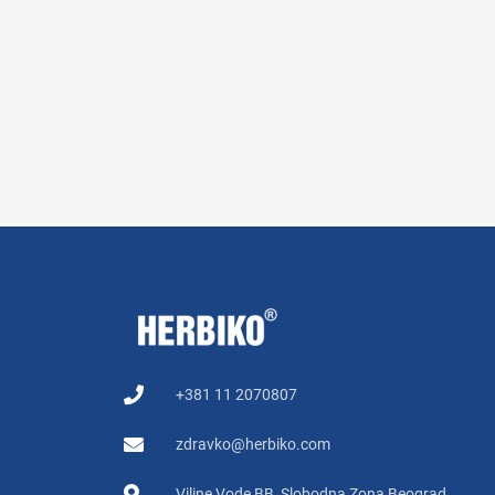
+381 11 2070807
zdravko@herbiko.com
Viline Vode BB, Slobodna Zona Beograd