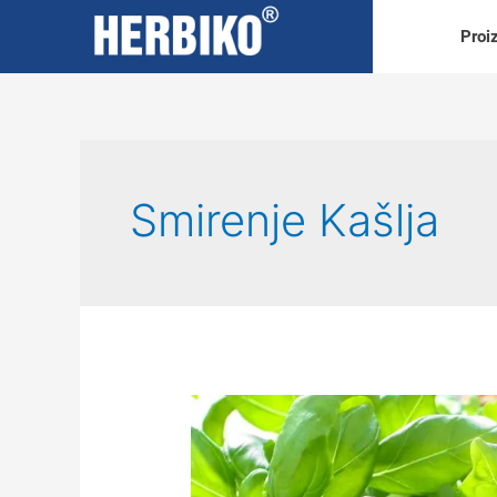
Proi
Smirenje Kašlja