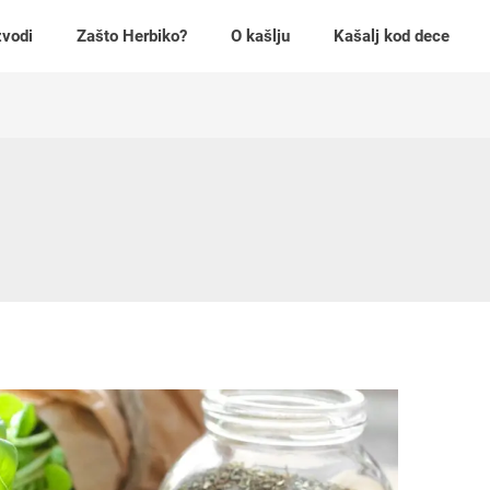
zvodi
Zašto Herbiko?
O kašlju
Kašalj kod dece