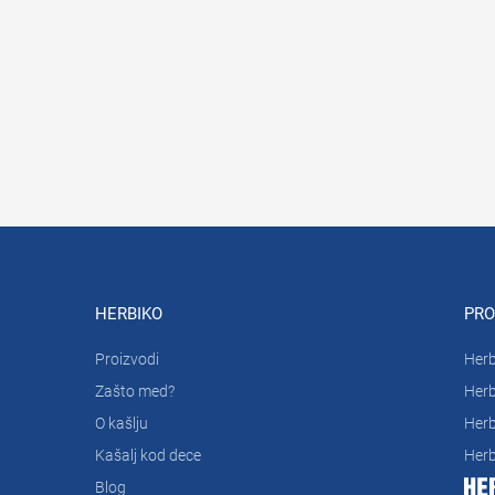
HERBIKO
PRO
Proizvodi
Herb
Zašto med?
Herb
O kašlju
Herb
Kašalj kod dece
Herb
Blog