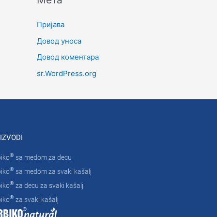
Пријава
Довод уноса
Довод коментара
sr.WordPress.org
IZVODI
®
iko
sa medom za decu
®
iko
sa medom za svaki kašalj
®
iko
za decu za svaki kašalj
®
iko
za svaki kašalj