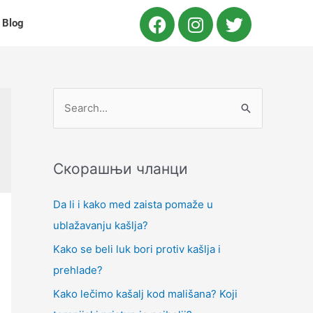
Blog
Скорашњи чланци
Da li i kako med zaista pomaže u
ublažavanju kašlja?
Kako se beli luk bori protiv kašlja i
prehlade?
Kako lečimo kašalj kod mališana? Koji