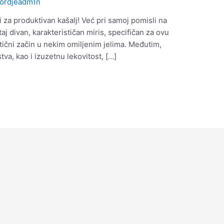
jordjeadm1n
 i za produktivan kašalj! Već pri samoj pomisli na
aj divan, karakterističan miris, specifičan za ovu
tični začin u nekim omiljenim jelima. Međutim,
va, kao i izuzetnu lekovitost, […]