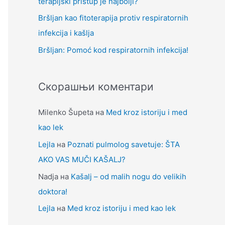
terapijski pristup je najbolji?
Bršljan kao fitoterapija protiv respiratornih
infekcija i kašlja
Bršljan: Pomoć kod respiratornih infekcija!
Скорашњи коментари
Milenko Šupeta
на
Med kroz istoriju i med
kao lek
Lejla
на
Poznati pulmolog savetuje: ŠTA
AKO VAS MUČI KAŠALJ?
Nadja
на
Kašalj – od malih nogu do velikih
doktora!
Lejla
на
Med kroz istoriju i med kao lek