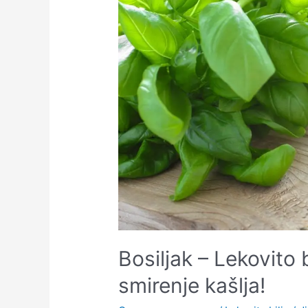
Bosiljak – Lekovito 
smirenje kašlja!