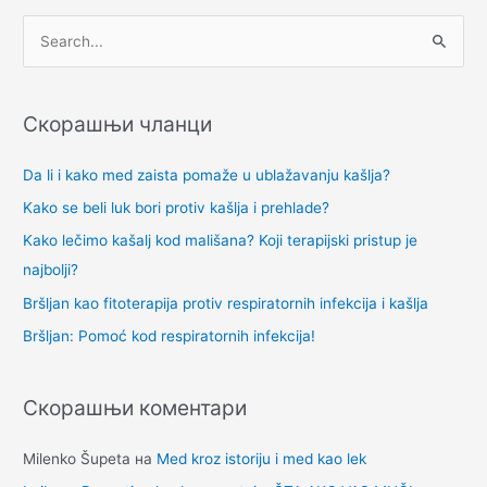
П
р
е
Скорашњи чланци
т
р
Da li i kako med zaista pomaže u ublažavanju kašlja?
а
Kako se beli luk bori protiv kašlja i prehlade?
г
Kako lečimo kašalj kod mališana? Koji terapijski pristup je
а
najbolji?
з
Bršljan kao fitoterapija protiv respiratornih infekcija i kašlja
а
Bršljan: Pomoć kod respiratornih infekcija!
:
Скорашњи коментари
Milenko Šupeta
на
Med kroz istoriju i med kao lek