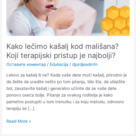
pristup
je
najbolji?
Kako lečimo kašalj kod mališana?
Koji terapijski pristup je najbolji?
Оставите коментар
/
Edukacija
/
djordjeadm1n
Lekovi za kašalj ili ne? Kada vaše dete muči kašalj, prirodno je
da želite da uradite nešto po tom pitanju, bilo šta, da ublažite
bol, zaustavite kašalj i generalno učinite da se vaše dete
ponovo oseća bolje. Pitanje za svakog roditelja je kako
pametno postupiti u tom trenutku i za koju metodu, odnosno
terapiju se […]
Read More »