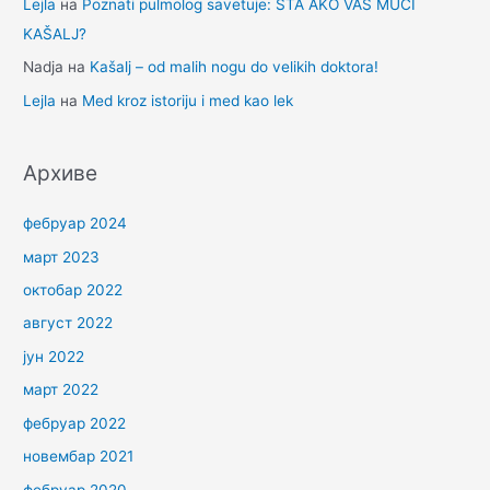
Lejla
на
Poznati pulmolog savetuje: ŠTA AKO VAS MUČI
KAŠALJ?
Nadja
на
Kašalj – od malih nogu do velikih doktora!
Lejla
на
Med kroz istoriju i med kao lek
Архиве
фебруар 2024
март 2023
октобар 2022
август 2022
јун 2022
март 2022
фебруар 2022
новембар 2021
фебруар 2020